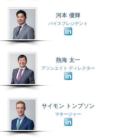
河本 優輝
バイスプレジデント
熱海 太一
アソシエイト ディレクター
サイモン トンプソン
マネージャー